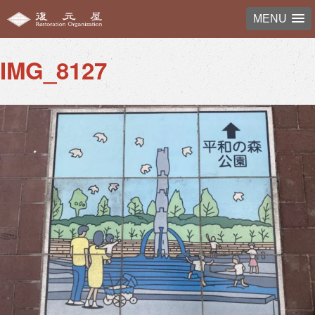
Previous Image
Next Image
MENU
IMG_8127