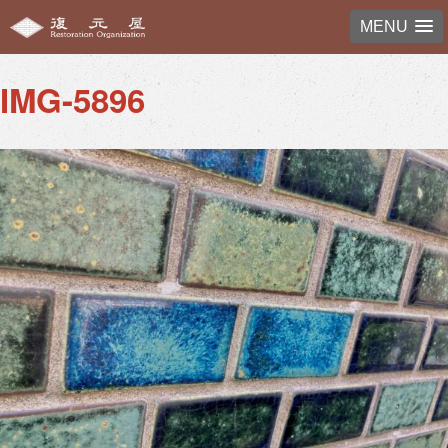
Next Image
MENU
IMG-5896