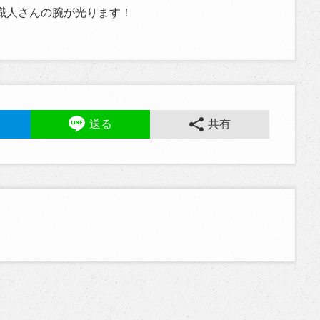
職人さんの腕が光ります！
送る
共有