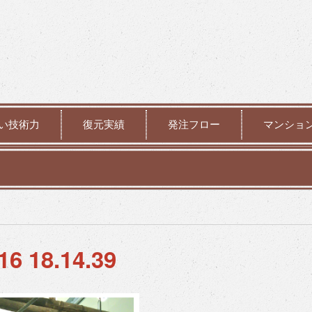
い技術力
復元実績
発注フロー
マンショ
18.14.39