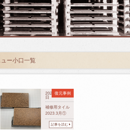
ニュー小口一覧
2023年03月02
復元事例
日
補修用タイル
2023.3月①
記事を読む
